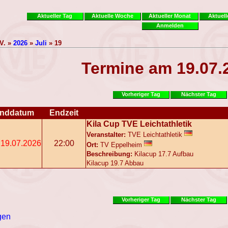
Aktueller Tag
Aktuelle Woche
Aktueller Monat
Aktuell
Anmelden
V. »
2026
»
Juli
» 19
Termine am 19.07.
Vorheriger Tag
Nächster Tag
nddatum
Endzeit
Kila Cup TVE Leichtathletik
Veranstalter:
TVE Leichtathletik
19.07.2026
22:00
Ort:
TV Eppelheim
Beschreibung:
Kilacup 17.7 Aufbau
Kilacup 19.7 Abbau
Vorheriger Tag
Nächster Tag
gen