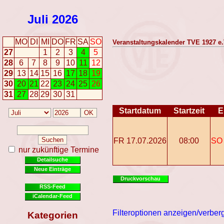
Juli
2026
MO
DI
MI
DO
FR
SA
SO
Veranstaltungskalender TVE 1927 e.
27
1
2
3
4
5
28
6
7
8
9
10
11
12
29
13
14
15
16
17
18
19
30
20
21
22
23
24
25
26
31
27
28
29
30
31
Startdatum
Startzeit
E
FR 17.07.2026
08:00
SO 
nur zukünftige Termine
Detailsuche
Neue Einträge
Druckvorschau
RSS-Feed
iCalendar-Feed
Filteroptionen anzeigen/verber
Kategorien