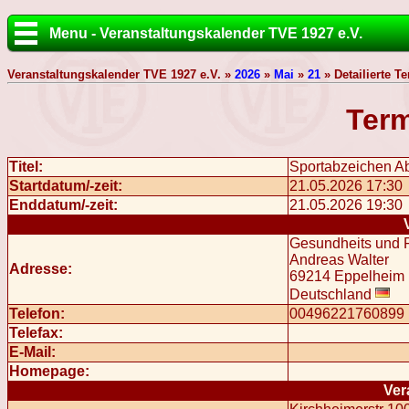
Menu - Veranstaltungskalender TVE 1927 e.V.
Veranstaltungskalender TVE 1927 e.V. »
2026
»
Mai
»
21
» Detailierte T
Term
Titel:
Sportabzeichen 
Startdatum/-zeit:
21.05.2026 17:30
Enddatum/-zeit:
21.05.2026 19:30
Gesundheits und F
Andreas Walter
Adresse:
69214 Eppelheim
Deutschland
Telefon:
00496221760899
Telefax:
E-Mail:
Homepage:
Ver