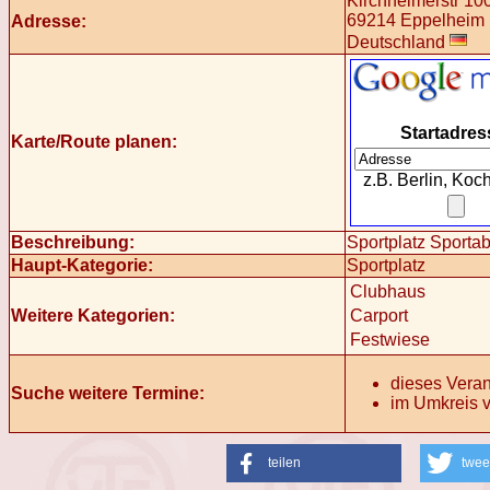
Kirchheimerstr 10
69214 Eppelheim
Adresse:
Deutschland
Startadres
Karte/Route planen:
z.B. Berlin, Ko
Beschreibung:
Sportplatz Sport
Haupt-Kategorie:
Sportplatz
Clubhaus
Weitere Kategorien:
Carport
Festwiese
dieses Veran
Suche weitere Termine:
im Umkreis v
teilen
twee