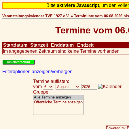
Bitte
aktiviere Javascript
, um den voll
Veranstaltungskalender TVE 1927 e.V. » Terminliste vom 06.08.2026 bis
Termine vom 06.
Startdatum
Startzeit
Enddatum
Endzeit
Im angegebenen Zeitraum sind keine Termine vorhanden.
Druckvorschau
Filteroptionen anzeigen/verbergen
Termine auflisten:
vom
.
Gruppe:
Powered by
E