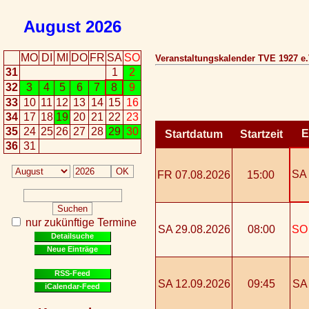
August
2026
MO
DI
MI
DO
FR
SA
SO
Veranstaltungskalender TVE 1927 e.V
31
1
2
32
3
4
5
6
7
8
9
33
10
11
12
13
14
15
16
34
17
18
19
20
21
22
23
35
24
25
26
27
28
29
30
E
Startdatum
Startzeit
36
31
SA 
FR 07.08.2026
15:00
nur zukünftige Termine
SA 29.08.2026
08:00
SO 
Detailsuche
Neue Einträge
RSS-Feed
SA 12.09.2026
09:45
SA 
iCalendar-Feed