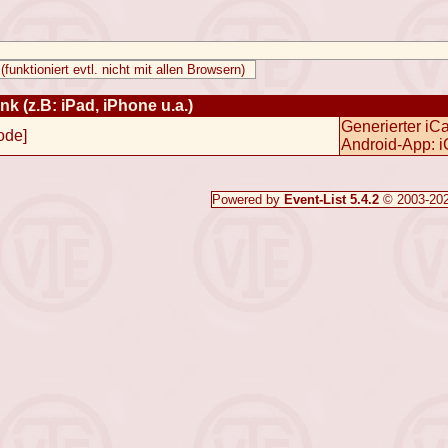
k (z.B: iPad, iPhone u.a.)
Generierter iC
ode
]
Android-App:
i
Powered by
Event-List 5.4.2
© 2003-20