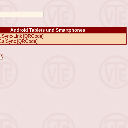
Android Tablets und Smartphones
alSync-Link
[
QRCode
]
CalSync
[
QRCode
]
23