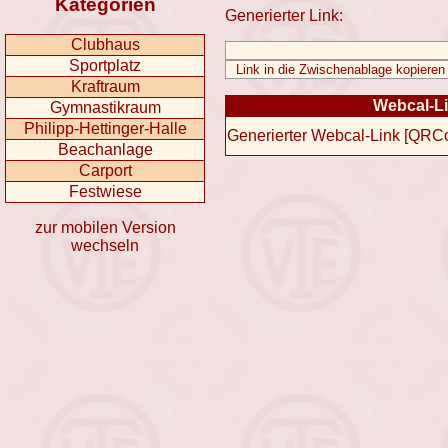
Kategorien
Generierter Link:
Clubhaus
Sportplatz
Kraftraum
Webcal-Lin
Gymnastikraum
Philipp-Hettinger-Halle
Generierter Webcal-Link
[
QRC
Beachanlage
Carport
Festwiese
zur mobilen Version
wechseln