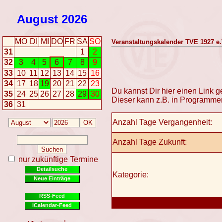
August
2026
MO
DI
MI
DO
FR
SA
SO
Veranstaltungskalender TVE 1927 e.V
31
1
2
32
3
4
5
6
7
8
9
33
10
11
12
13
14
15
16
34
17
18
19
20
21
22
23
Du kannst Dir hier einen Link 
35
24
25
26
27
28
29
30
Dieser kann z.B. in Programme
36
31
Anzahl Tage Vergangenheit:
Anzahl Tage Zukunft:
nur zukünftige Termine
Detailsuche
Kategorie:
Neue Einträge
RSS-Feed
iCalendar-Feed