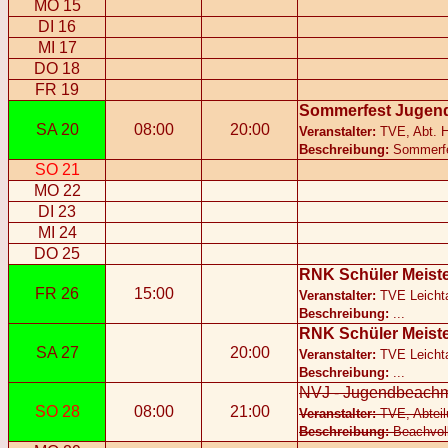
MO 15
DI 16
MI 17
DO 18
FR 19
Sommerfest Jugen
SA 20
08:00
20:00
Veranstalter:
TVE, Abt. 
Beschreibung:
Sommerfes
SO 21
MO 22
DI 23
MI 24
DO 25
RNK Schüler Meiste
FR 26
15:00
Veranstalter:
TVE Leichta
Beschreibung:
...
RNK Schüler Meiste
SA 27
20:00
Veranstalter:
TVE Leichta
Beschreibung:
...
NVJ - Jugendbeachme
SO 28
08:00
21:00
Veranstalter:
TVE, Abteil
Beschreibung:
Beachvoll