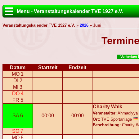
Menu - Veranstaltungskalender TVE 1927 e.V.
Veranstaltungskalender TVE 1927 e.V. »
2026
» Juni
Termine
Vorheriger
Datum
Startzeit
Endzeit
MO 1
DI 2
MI 3
DO 4
FR 5
Charity Walk
Veranstalter:
Ahmadiyya 
SA 6
00:00
00:00
Ort:
TVE Sportanlage
Beschreibung:
Charity W
SO 7
MO 8