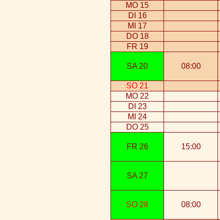
MO 15
DI 16
MI 17
DO 18
FR 19
SA 20
08:00
SO 21
MO 22
DI 23
MI 24
DO 25
FR 26
15:00
SA 27
SO 28
08:00