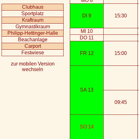
MO 8
Clubhaus
Sportplatz
DI 9
15:30
Kraftraum
Gymnastikraum
MI 10
Philipp-Hettinger-Halle
DO 11
Beachanlage
Carport
Festwiese
FR 12
15:00
zur mobilen Version
wechseln
SA 13
09:45
SO 14