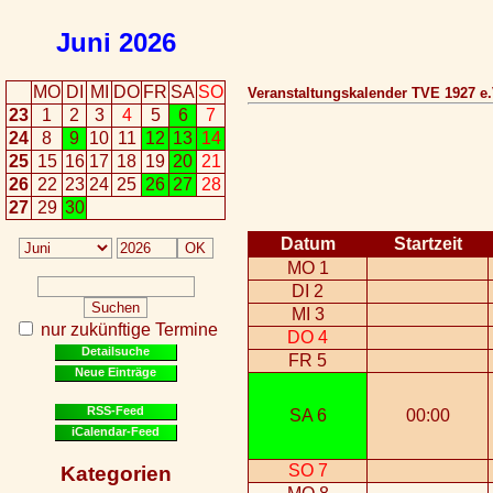
Juni
2026
MO
DI
MI
DO
FR
SA
SO
Veranstaltungskalender TVE 1927 e.
23
1
2
3
4
5
6
7
24
8
9
10
11
12
13
14
25
15
16
17
18
19
20
21
26
22
23
24
25
26
27
28
27
29
30
Datum
Startzeit
MO 1
DI 2
MI 3
nur zukünftige Termine
DO 4
Detailsuche
FR 5
Neue Einträge
RSS-Feed
SA 6
00:00
iCalendar-Feed
SO 7
Kategorien