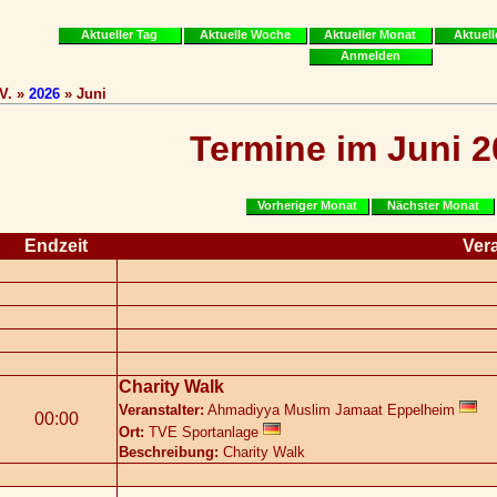
Aktueller Tag
Aktuelle Woche
Aktueller Monat
Aktuell
Anmelden
V. »
2026
» Juni
Termine im Juni 
Vorheriger Monat
Nächster Monat
Endzeit
Ver
Charity Walk
Veranstalter:
Ahmadiyya Muslim Jamaat Eppelheim
00:00
Ort:
TVE Sportanlage
Beschreibung:
Charity Walk