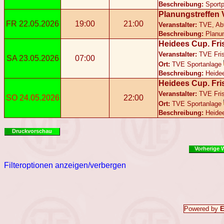
Beschreibung:
Sportp
Planungstreffen V
FR 22.05.2026
19:00
21:00
Veranstalter:
TVE, Abt
Beschreibung:
Planun
Heidees Cup. Fri
Veranstalter:
TVE Fris
SA 23.05.2026
07:00
Ort:
TVE Sportanlage
Beschreibung:
Heide
Heidees Cup. Fri
Veranstalter:
TVE Fris
SO 24.05.2026
22:00
Ort:
TVE Sportanlage
Beschreibung:
Heide
Druckvorschau
Vorherige 
Filteroptionen anzeigen/verbergen
Powered by
E