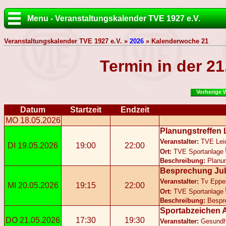
Menu - Veranstaltungskalender TVE 1927 e.V.
Veranstaltungskalender TVE 1927 e.V. »
2026
» Kalenderwoche 21
Termin in der 2
Vorherige 
Datum
Startzeit
Endzeit
MO 18.05.2026
Planungstreffen 
Veranstalter:
TVE Leic
DI 19.05.2026
19:00
22:00
Ort:
TVE Sportanlage
Beschreibung:
Planun
Besprechung Ju
Veranstalter:
Tv Eppe
MI 20.05.2026
19:15
22:00
Ort:
TVE Sportanlage
Beschreibung:
Bespr
Sportabzeichen
DO 21.05.2026
17:30
19:30
Veranstalter:
Gesundhe