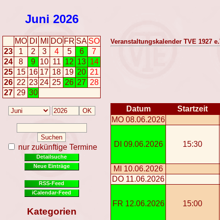
Juni
2026
MO
DI
MI
DO
FR
SA
SO
Veranstaltungskalender TVE 1927 e.
23
1
2
3
4
5
6
7
24
8
9
10
11
12
13
14
25
15
16
17
18
19
20
21
26
22
23
24
25
26
27
28
27
29
30
Datum
Startzeit
MO 08.06.2026
DI 09.06.2026
15:30
nur zukünftige Termine
Detailsuche
Neue Einträge
MI 10.06.2026
DO 11.06.2026
RSS-Feed
iCalendar-Feed
FR 12.06.2026
15:00
Kategorien