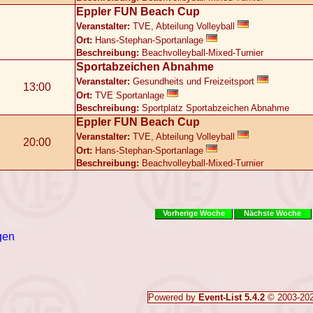
Eppler FUN Beach Cup
Veranstalter:
TVE, Abteilung Volleyball
Ort:
Hans-Stephan-Sportanlage
Beschreibung:
Beachvolleyball-Mixed-Turnier
Sportabzeichen Abnahme
Veranstalter:
Gesundheits und Freizeitsport
13:00
Ort:
TVE Sportanlage
Beschreibung:
Sportplatz Sportabzeichen Abnahme
Eppler FUN Beach Cup
Veranstalter:
TVE, Abteilung Volleyball
20:00
Ort:
Hans-Stephan-Sportanlage
Beschreibung:
Beachvolleyball-Mixed-Turnier
Vorherige Woche
Nächste Woche
gen
Powered by
Event-List 5.4.2
© 2003-20