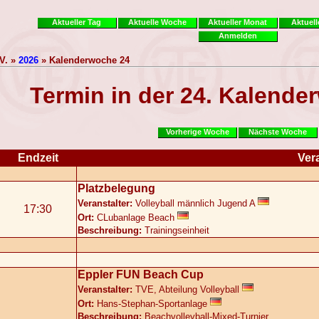
Aktueller Tag
Aktuelle Woche
Aktueller Monat
Aktuell
Anmelden
V. »
2026
» Kalenderwoche 24
Termin in der 24. Kalende
Vorherige Woche
Nächste Woche
Endzeit
Ver
Platzbelegung
Veranstalter:
Volleyball männlich Jugend A
17:30
Ort:
CLubanlage Beach
Beschreibung:
Trainingseinheit
Eppler FUN Beach Cup
Veranstalter:
TVE, Abteilung Volleyball
Ort:
Hans-Stephan-Sportanlage
Beschreibung:
Beachvolleyball-Mixed-Turnier