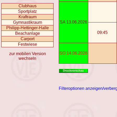
Clubhaus
Sportplatz
Kraftraum
SA 13.06.2026
Gymnastikraum
Philipp-Hettinger-Halle
09:45
Beachanlage
Carport
Festwiese
SO 14.06.2026
zur mobilen Version
wechseln
Druckvorschau
Filteroptionen anzeigen/verber