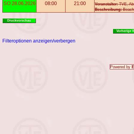
SO 28.06.2026
08:00
21:00
Veranstalter:
TVE, Abt
Beschreibung:
Beachv
Druckvorschau
Vorherige 
Filteroptionen anzeigen/verbergen
Powered by
E