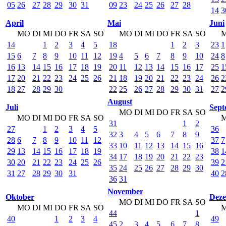
05
26
27
28
29
30
31
09
23
24
25
26
27
28
14
3
April
Mai
Juni
MO
DI
MI
DO
FR
SA
SO
MO
DI
MI
DO
FR
SA
SO
14
1
2
3
4
5
18
1
2
3
23
1
15
6
7
8
9
10
11
12
19
4
5
6
7
8
9
10
24
8
16
13
14
15
16
17
18
19
20
11
12
13
14
15
16
17
25
1
17
20
21
22
23
24
25
26
21
18
19
20
21
22
23
24
26
2
18
27
28
29
30
22
25
26
27
28
29
30
31
27
2
August
Juli
Sept
MO
DI
MI
DO
FR
SA
SO
MO
DI
MI
DO
FR
SA
SO
31
1
2
27
1
2
3
4
5
36
32
3
4
5
6
7
8
9
28
6
7
8
9
10
11
12
37
7
33
10
11
12
13
14
15
16
29
13
14
15
16
17
18
19
38
1
34
17
18
19
20
21
22
23
30
20
21
22
23
24
25
26
39
2
35
24
25
26
27
28
29
30
31
27
28
29
30
31
40
2
36
31
November
Oktober
Dez
MO
DI
MI
DO
FR
SA
SO
MO
DI
MI
DO
FR
SA
SO
44
1
40
1
2
3
4
49
45
2
3
4
5
6
7
8