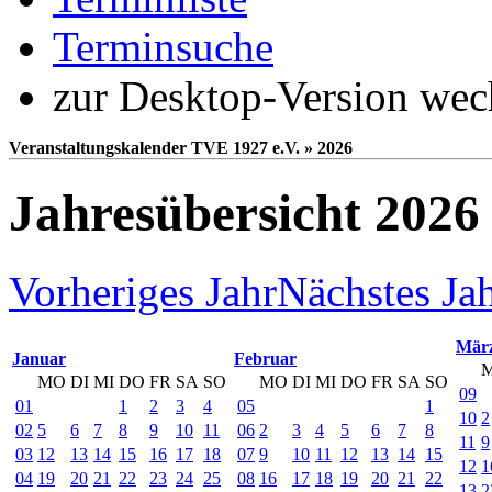
Terminsuche
zur Desktop-Version wec
Veranstaltungskalender TVE 1927 e.V. » 2026
Jahresübersicht 2026
Vorheriges Jahr
Nächstes Ja
Mär
Januar
Februar
MO
DI
MI
DO
FR
SA
SO
MO
DI
MI
DO
FR
SA
SO
09
01
1
2
3
4
05
1
10
2
02
5
6
7
8
9
10
11
06
2
3
4
5
6
7
8
11
9
03
12
13
14
15
16
17
18
07
9
10
11
12
13
14
15
12
1
04
19
20
21
22
23
24
25
08
16
17
18
19
20
21
22
13
2