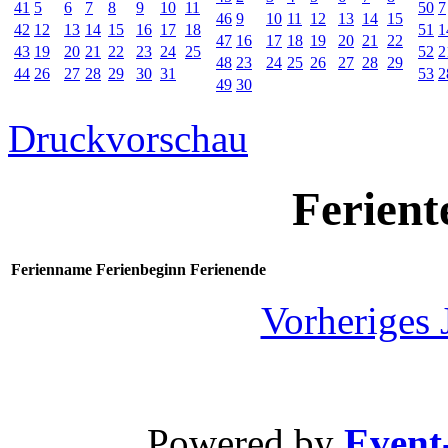
41
5
6
7
8
9
10
11
50
7
46
9
10
11
12
13
14
15
42
12
13
14
15
16
17
18
51
1
47
16
17
18
19
20
21
22
43
19
20
21
22
23
24
25
52
2
48
23
24
25
26
27
28
29
44
26
27
28
29
30
31
53
2
49
30
Druckvorschau
Ferient
Ferienname
Ferienbeginn
Ferienende
Vorheriges 
Powered by
Event-