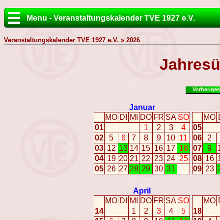
Menu - Veranstaltungskalender TVE 1927 e.V.
Veranstaltungskalender TVE 1927 e.V. » 2026
Jahresü
Vorheriges
Januar
MO
DI
MI
DO
FR
SA
SO
MO
01
1
2
3
4
05
02
5
6
7
8
9
10
11
06
2
03
12
13
14
15
16
17
18
07
9
04
19
20
21
22
23
24
25
08
16
05
26
27
28
29
30
31
09
23
April
MO
DI
MI
DO
FR
SA
SO
MO
14
1
2
3
4
5
18