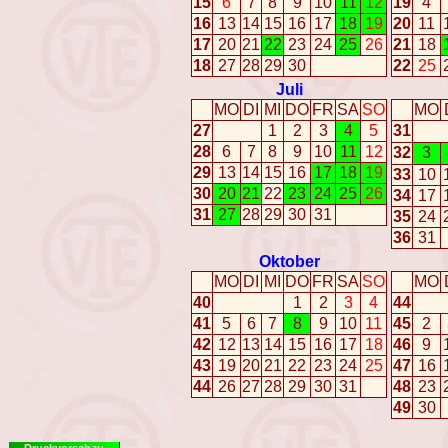
15
6
7
8
9
10
11
12
19
4
16
13
14
15
16
17
18
19
20
11
17
20
21
22
23
24
25
26
21
18
18
27
28
29
30
22
25
Juli
MO
DI
MI
DO
FR
SA
SO
MO
27
1
2
3
4
5
31
28
6
7
8
9
10
11
12
32
3
29
13
14
15
16
17
18
19
33
10
30
20
21
22
23
24
25
26
34
17
31
27
28
29
30
31
35
24
36
31
Oktober
MO
DI
MI
DO
FR
SA
SO
MO
40
1
2
3
4
44
41
5
6
7
8
9
10
11
45
2
42
12
13
14
15
16
17
18
46
9
43
19
20
21
22
23
24
25
47
16
44
26
27
28
29
30
31
48
23
49
30
Druckvorschau