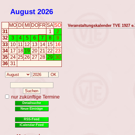
August
2026
MO
DI
MI
DO
FR
SA
SO
Veranstaltungskalender TVE 1927 e.
31
1
2
32
3
4
5
6
7
8
9
33
10
11
12
13
14
15
16
34
17
18
19
20
21
22
23
35
24
25
26
27
28
29
30
36
31
nur zukünftige Termine
Detailsuche
Neue Einträge
RSS-Feed
iCalendar-Feed