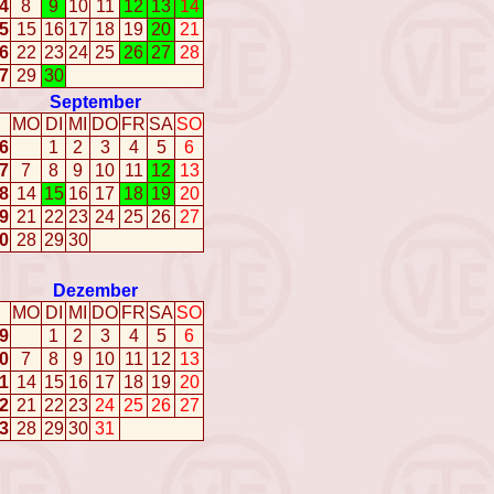
4
8
9
10
11
12
13
14
5
15
16
17
18
19
20
21
6
22
23
24
25
26
27
28
7
29
30
September
MO
DI
MI
DO
FR
SA
SO
6
1
2
3
4
5
6
7
7
8
9
10
11
12
13
8
14
15
16
17
18
19
20
9
21
22
23
24
25
26
27
0
28
29
30
Dezember
MO
DI
MI
DO
FR
SA
SO
9
1
2
3
4
5
6
0
7
8
9
10
11
12
13
1
14
15
16
17
18
19
20
2
21
22
23
24
25
26
27
3
28
29
30
31