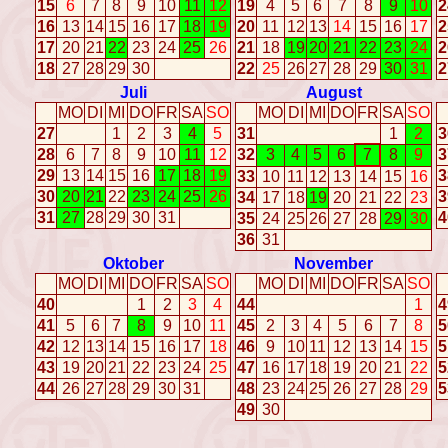
15
6
7
8
9
10
11
12
19
4
5
6
7
8
9
10
2
16
13
14
15
16
17
18
19
20
11
12
13
14
15
16
17
2
17
20
21
22
23
24
25
26
21
18
19
20
21
22
23
24
2
18
27
28
29
30
22
25
26
27
28
29
30
31
2
Juli
August
MO
DI
MI
DO
FR
SA
SO
MO
DI
MI
DO
FR
SA
SO
27
1
2
3
4
5
31
1
2
3
28
6
7
8
9
10
11
12
32
3
4
5
6
7
8
9
3
29
13
14
15
16
17
18
19
3
33
10
11
12
13
14
15
16
30
20
21
22
23
24
25
26
3
34
17
18
19
20
21
22
23
31
27
28
29
30
31
4
35
24
25
26
27
28
29
30
36
31
Oktober
November
MO
DI
MI
DO
FR
SA
SO
MO
DI
MI
DO
FR
SA
SO
40
1
2
3
4
44
1
4
41
5
6
7
8
9
10
11
45
2
3
4
5
6
7
8
5
42
12
13
14
15
16
17
18
46
9
10
11
12
13
14
15
5
43
19
20
21
22
23
24
25
47
16
17
18
19
20
21
22
5
44
26
27
28
29
30
31
48
23
24
25
26
27
28
29
5
49
30