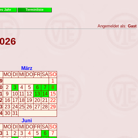
es Jahr
Terminliste
Angemeldet als:
Gast
2026
März
MO
DI
MI
DO
FR
SA
SO
9
1
0
2
3
4
5
6
7
8
1
9
10
11
12
13
14
15
2
16
17
18
19
20
21
22
3
23
24
25
26
27
28
29
4
30
31
Juni
MO
DI
MI
DO
FR
SA
SO
3
1
2
3
4
5
6
7