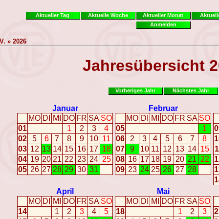
Aktueller Tag
Aktuelle Woche
Aktueller Monat
Aktuell
Anmelden
V. » 2026
Jahresübersicht 
Vorheriges Jahr
Nächstes Jahr
Januar
Februar
MO
DI
MI
DO
FR
SA
SO
MO
DI
MI
DO
FR
SA
SO
01
1
2
3
4
05
1
0
02
5
6
7
8
9
10
11
06
2
3
4
5
6
7
8
1
03
12
13
14
15
16
17
18
07
9
10
11
12
13
14
15
1
04
19
20
21
22
23
24
25
08
16
17
18
19
20
21
22
1
05
26
27
28
29
30
31
09
23
24
25
26
27
28
1
1
April
Mai
MO
DI
MI
DO
FR
SA
SO
MO
DI
MI
DO
FR
SA
SO
14
1
2
3
4
5
18
1
2
3
2