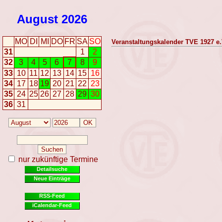
August
2026
MO
DI
MI
DO
FR
SA
SO
Veranstaltungskalender TVE 1927 e.
31
1
2
32
3
4
5
6
7
8
9
33
10
11
12
13
14
15
16
34
17
18
19
20
21
22
23
35
24
25
26
27
28
29
30
36
31
nur zukünftige Termine
Detailsuche
Neue Einträge
RSS-Feed
iCalendar-Feed