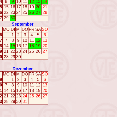
4
8
9
10
11
12
13
14
5
15
16
17
18
19
20
21
6
22
23
24
25
26
27
28
7
29
30
September
MO
DI
MI
DO
FR
SA
SO
6
1
2
3
4
5
6
7
7
8
9
10
11
12
13
8
14
15
16
17
18
19
20
9
21
22
23
24
25
26
27
0
28
29
30
Dezember
MO
DI
MI
DO
FR
SA
SO
9
1
2
3
4
5
6
0
7
8
9
10
11
12
13
1
14
15
16
17
18
19
20
2
21
22
23
24
25
26
27
3
28
29
30
31