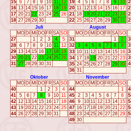
15
6
7
8
9
10
11
12
19
4
5
6
7
8
9
10
2
16
13
14
15
16
17
18
19
20
11
12
13
14
15
16
17
2
17
20
21
22
23
24
25
26
21
18
19
20
21
22
23
24
2
18
27
28
29
30
22
25
26
27
28
29
30
31
2
Juli
August
MO
DI
MI
DO
FR
SA
SO
MO
DI
MI
DO
FR
SA
SO
27
1
2
3
4
5
31
1
2
3
28
6
7
8
9
10
11
12
32
3
4
5
6
7
8
9
3
29
13
14
15
16
17
18
19
3
33
10
11
12
13
14
15
16
30
20
21
22
23
24
25
26
3
34
17
18
19
20
21
22
23
31
27
28
29
30
31
4
35
24
25
26
27
28
29
30
36
31
Oktober
November
MO
DI
MI
DO
FR
SA
SO
MO
DI
MI
DO
FR
SA
SO
40
1
2
3
4
44
1
4
41
5
6
7
8
9
10
11
45
2
3
4
5
6
7
8
5
42
12
13
14
15
16
17
18
46
9
10
11
12
13
14
15
5
43
19
20
21
22
23
24
25
47
16
17
18
19
20
21
22
5
44
26
27
28
29
30
31
48
23
24
25
26
27
28
29
5
49
30