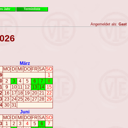
es Jahr
Terminliste
Angemeldet als:
Gast
2026
März
MO
DI
MI
DO
FR
SA
SO
9
1
0
2
3
4
5
6
7
8
1
9
10
11
12
13
14
15
2
16
17
18
19
20
21
22
3
23
24
25
26
27
28
29
4
30
31
Juni
MO
DI
MI
DO
FR
SA
SO
3
1
2
3
4
5
6
7