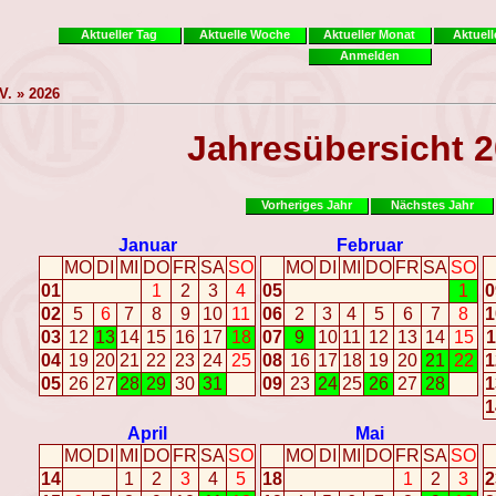
Aktueller Tag
Aktuelle Woche
Aktueller Monat
Aktuell
Anmelden
V. » 2026
Jahresübersicht 
Vorheriges Jahr
Nächstes Jahr
Januar
Februar
MO
DI
MI
DO
FR
SA
SO
MO
DI
MI
DO
FR
SA
SO
01
1
2
3
4
05
1
0
02
5
6
7
8
9
10
11
06
2
3
4
5
6
7
8
1
03
12
13
14
15
16
17
18
07
9
10
11
12
13
14
15
1
04
19
20
21
22
23
24
25
08
16
17
18
19
20
21
22
1
05
26
27
28
29
30
31
09
23
24
25
26
27
28
1
1
April
Mai
MO
DI
MI
DO
FR
SA
SO
MO
DI
MI
DO
FR
SA
SO
14
1
2
3
4
5
18
1
2
3
2